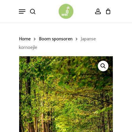
Skip
Menu
to
search
account
main
content
Home
Boom sponsoren
Japanse
kornoejle