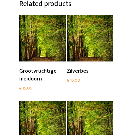
Related products
Add To Cart
Add To Cart
Grootvruchtige
Zilverbes
meidoorn
€
15,00
€
15,00