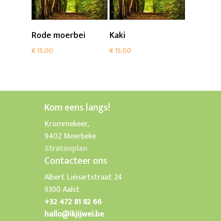
Add To Cart
Add To Cart
Rode moerbei
Kaki
€
15,00
€
15,00
Kom eens langs!
Krommekeer,
9402 Meerbeke
Stratenplan
Contacteer ons
Albert Liénartstraat 24
9300 Aalst
+32 472 81 82 66
hallo@ikjijwei.be