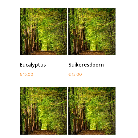
Add To Cart
Add To Cart
Eucalyptus
Suikeresdoorn
€
15,00
€
15,00