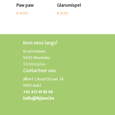
Add To Cart
Add To Cart
Paw paw
Glansmispel
€
15,00
€
15,00
Kom eens langs!
Krommekeer,
9402 Meerbeke
Stratenplan
Contacteer ons
Albert Liénartstraat 24
9300 Aalst
+32 472 81 82 66
hallo@ikjijwei.be