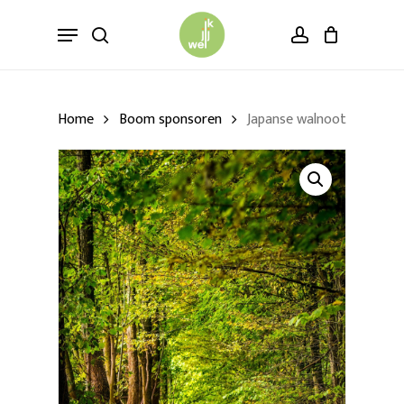
Skip
Menu
to
search
account
main
content
Home
Boom sponsoren
Japanse walnoot