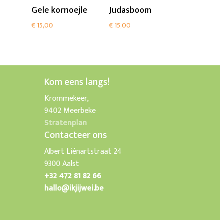
Add To Cart
Add To Cart
Gele kornoejle
Judasboom
€
15,00
€
15,00
Kom eens langs!
Krommekeer,
9402 Meerbeke
Stratenplan
Contacteer ons
Albert Liénartstraat 24
9300 Aalst
+32 472 81 82 66
hallo@ikjijwei.be