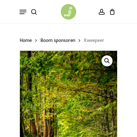
Skip
Menu
to
search
account
main
content
Home
Boom sponsoren
Kweepeer