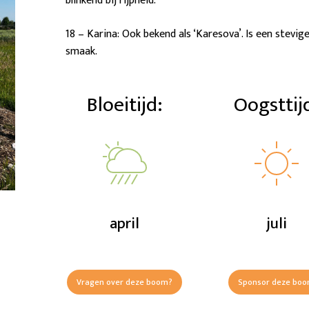
blinkend bij rijpheid.
18 – Karina: Ook bekend als ‘Karesova’. Is een stev
smaak.
Bloeitijd:
Oogsttij
april
juli
Vragen over deze boom?
Sponsor deze bo