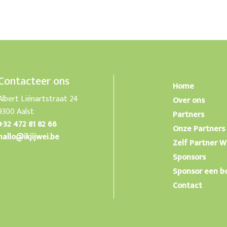
Contacteer ons
Home
Albert Liénartstraat 24
Over ons
9300 Aalst
Partners
+32 472 81 82 66
Onze Partners
hallo@ikjijwei.be
Zelf Partner 
Sponsors
Sponsor een 
Contact