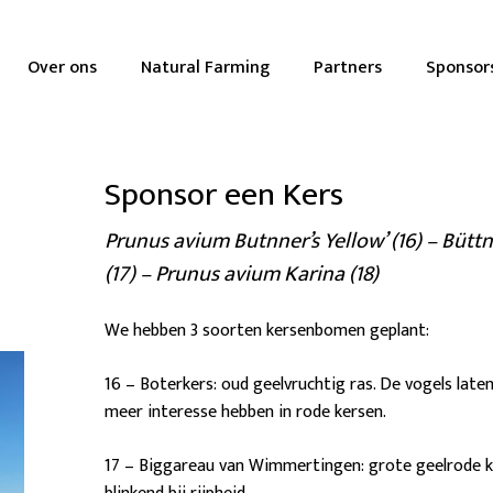
Over ons
Natural Farming
Partners
Sponsor
Sponsor een Kers
Prunus avium Butnner’s Yellow’ (16) – Bütt
(17) – Prunus avium Karina (18)
We hebben 3 soorten kersenbomen geplant:
16 – Boterkers: oud geelvruchtig ras. De vogels late
meer interesse hebben in rode kersen.
17 – Biggareau van Wimmertingen: grote geelrode ke