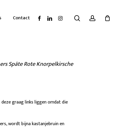
search
account
facebook
linkedin
instagram
s
Contact
ners Späte Rote Knorpelkirsche
n deze graag links liggen omdat die
rs, wordt bijna kastanjebruin en