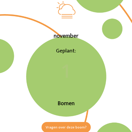
november
Geplant:
1
Bomen
Vragen over deze boom?