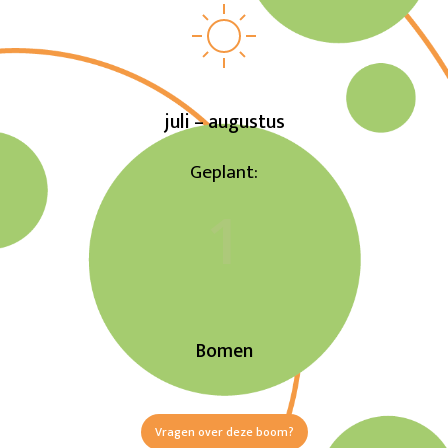
juli – augustus
Geplant:
1
Bomen
Vragen over deze boom?