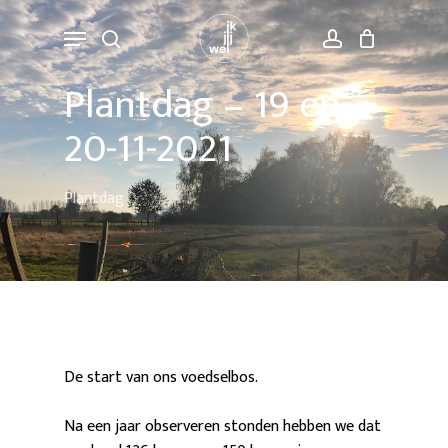
Skip
Menu
to
search
account
main
Plantdag – 19 en
content
20-11-2021
Plantdag
De start van ons voedselbos.
Na een jaar observeren stonden hebben we dat