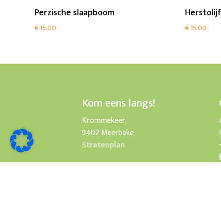
Add To Cart
Perzische slaapboom
Herstolij
€
15,00
€
15,00
Kom eens langs!
Krommekeer,
9402 Meerbeke
Stratenplan