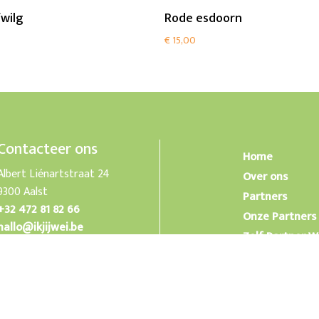
Add To Cart
Add To Cart
fwilg
Rode esdoorn
€
15,00
Contacteer ons
Home
Albert Liénartstraat 24
Over ons
9300 Aalst
Partners
+32 472 81 82 66
Onze Partners
hallo@ikjijwei.be
Zelf Partner 
Sponsors
Sponsor een 
Contact