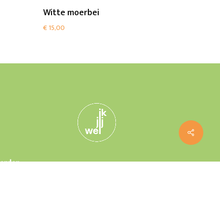
Add To Cart
Witte moerbei
€
15,00
Worden
boom