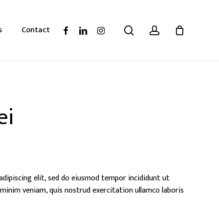
search
account
facebook
linkedin
instagram
s
Contact
ei
dipiscing elit, sed do eiusmod tempor incididunt ut
 minim veniam, quis nostrud exercitation ullamco laboris